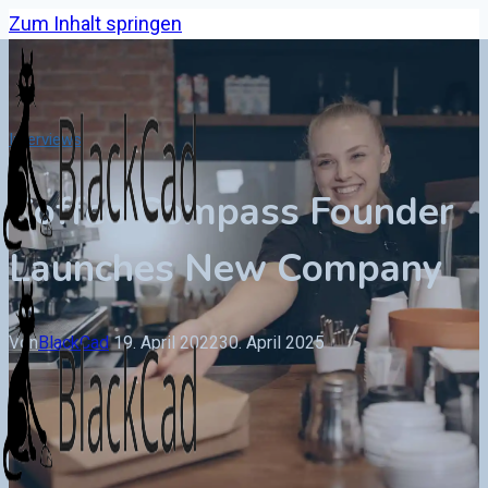
Zum Inhalt springen
Interviews
Coffee Compass Founder
Launches New Company
Von
BlackCad
19. April 2022
30. April 2025