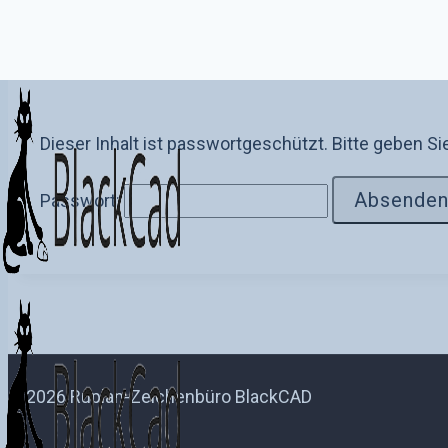
Zum
Inhalt
Dieser Inhalt ist passwortgeschützt. Bitte geben S
springen
Passwort:
© 2026 Ruplan-Zeichenbüro BlackCAD