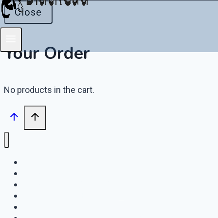
Close
Your Order
No products in the cart.
404
Download ikmt
Download KSK – ISKE
Download MB Gracin
Download SGB
Download SE / Procter & Gamble SLDs